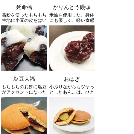
延命橋
かりんとう饅頭
葛粉を使ったもちもち
米油を使用した、身体
生地に小豆の皮をはい
にも優しく、軽い食感
だ中の白い部分だけを
のかりんとう饅頭。男
使用した上質な生餡を
性には特に人気で、毎
包んだ黒糖饅頭
朝出来立てを店頭にお
出ししています。
塩豆大福
おはぎ
もちもちのお餅に塩豆
小ぶりながらもツヤっ
がアクセントになった
としたあんこは、ひと
塩豆大福
手間加えているので、
見た目も食欲をそそる
人気商品です。