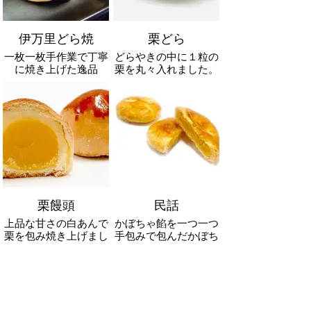
伊万里どら焼
栗どら
一枚一枚手作業で丁寧
どらやきの中に１粒の
に焼き上げた逸品
栗を丸々入れました。
栗饅頭
民話
上品な甘さの白あんで
かぼちゃ餡を一つ一つ
栗を包み焼き上げまし
手包みで包んだかぼち
た。
ゃパイ